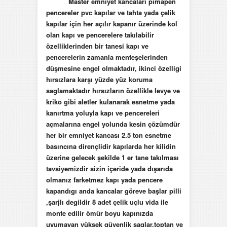
Master emniyet kancaları pimapen
pencereler pvc kapılar ve tahta yada çelik
kapılar için her açılır kapanır üzerinde kol
olan kapı ve pencerelere takılabilir
özelliklerinden bir tanesi kapı ve
pencerelerin zamanla menteşelerinden
düşmesine engel olmaktadır, ikinci özelligi
hırsızlara karşı yüzde yüz koruma
saglamaktadır hırsızların özellikle levye ve
kriko gibi aletler kulanarak esnetme yada
kanırtma yoluyla kapı ve pencereleri
açmalarına engel yolunda kesin çözümdür
her bir emniyet kancası 2.5 ton esnetme
basıncına dirençlidir kapılarda her kilidin
üzerine gelecek şekilde 1 er tane takılması
tavsiyemizdir sizin içeride yada dışarıda
olmanız farketmez kapı yada pencere
kapandıgı anda kancalar göreve başlar pilli
,şarjlı degildir 8 adet çelik uçlu vida ile
monte edilir ömür boyu kapınızda
uyumayan yüksek güvenlik saglar.toptan ve