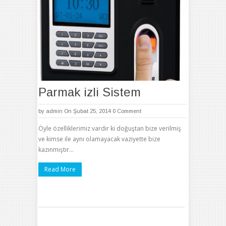
Parmak izli Sistem
by
admin
On Şubat 25, 2014
0 Comment
Öyle özelliklerimiz vardır ki doğuştan bize verilmiş
ve kimse ile aynı olamayacak vaziyette bize
kazınmıştır…
Read More