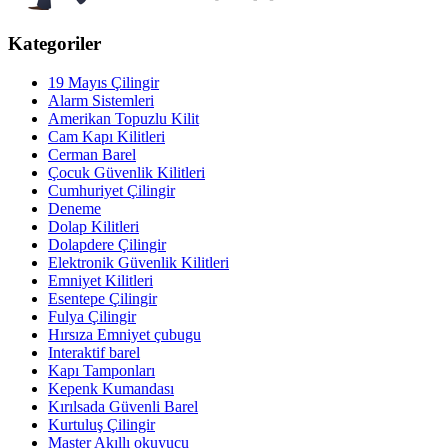
Kategoriler
19 Mayıs Çilingir
Alarm Sistemleri
Amerikan Topuzlu Kilit
Cam Kapı Kilitleri
Cerman Barel
Çocuk Güvenlik Kilitleri
Cumhuriyet Çilingir
Deneme
Dolap Kilitleri
Dolapdere Çilingir
Elektronik Güvenlik Kilitleri
Emniyet Kilitleri
Esentepe Çilingir
Fulya Çilingir
Hırsıza Emniyet çubugu
Interaktif barel
Kapı Tamponları
Kepenk Kumandası
Kırılsada Güvenli Barel
Kurtuluş Çilingir
Master Akıllı okuyucu