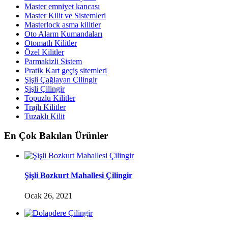
Master emniyet kancası
Master Kilit ve Sistemleri
Masterlock asma kilitler
Oto Alarm Kumandaları
Otomatlı Kilitler
Özel Kilitler
Parmakizli Sistem
Pratik Kart geçiş sitemleri
Şişli Çağlayan Çilingir
Şişli Çilingir
Topuzlu Kilitler
Trajlı Kilitler
Tuzaklı Kilit
En Çok Bakılan Ürünler
Şişli Bozkurt Mahallesi Çilingir
Ocak 26, 2021