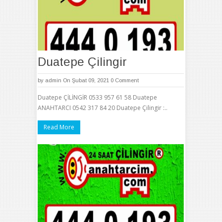
Duatepe Çilingir
by
admin
On Şubat 09, 2021
0 Comment
Duatepe ÇİLİNGİR 0533 957 61 58 Duatepe
ANAHTARCI 0542 317 84 20 Duatepe Çilingir :..
Read More