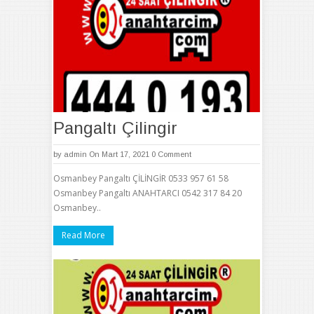
Pangaltı Çilingir
by
admin
On Mart 17, 2021
0 Comment
Osmanbey Pangaltı ÇİLİNGİR 0533 957 61 58
Osmanbey Pangaltı ANAHTARCI 0542 317 84 20
Osmanbey..
Read More