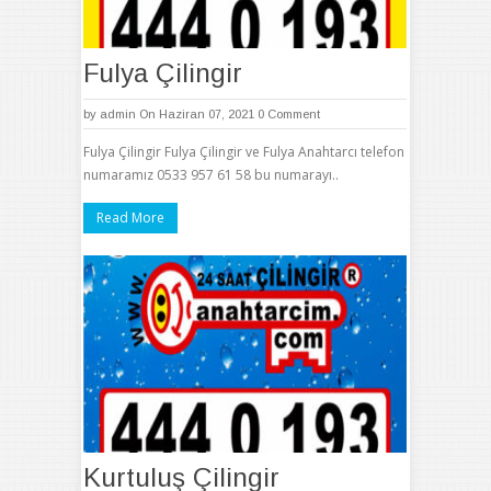
Fulya Çilingir
by
admin
On Haziran 07, 2021
0 Comment
Fulya Çilingir Fulya Çilingir ve Fulya Anahtarcı telefon
numaramız 0533 957 61 58 bu numarayı..
Read More
Kurtuluş Çilingir