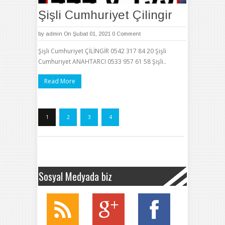
Şişli Cumhuriyet Çilingir
by
admin
On Şubat 01, 2021
0 Comment
Şişli Cumhuriyet ÇİLİNGİR 0542 317 84 20 Şişli
Cumhuriyet ANAHTARCI 0533 957 61 58 Şişli..
Read More
1
2
3
4
Sosyal Medyada biz