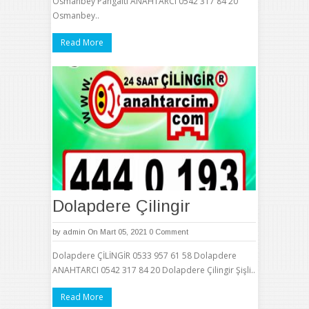
Osmanbey Pangaltı ANAHTARCI 0542 317 84 20
Osmanbey..
Read More
Dolapdere Çilingir
by
admin
On Mart 05, 2021
0 Comment
Dolapdere ÇİLİNGİR 0533 957 61 58 Dolapdere
ANAHTARCI 0542 317 84 20 Dolapdere Çilingir Şişli..
Read More