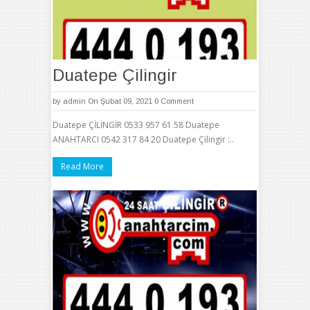
Duatepe Çilingir
by
admin
On Şubat 09, 2021
0 Comment
Duatepe ÇİLİNGİR 0533 957 61 58 Duatepe
ANAHTARCI 0542 317 84 20 Duatepe Çilingir :..
Read More