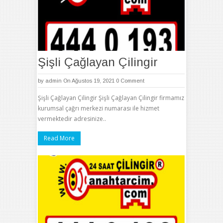
Şişli Çağlayan Çilingir
by
admin
On Ağustos 19, 2021
0 Comment
Şişli Çağlayan Çilingir Şişli Çağlayan Çilingir firmamız
kurumsal çağrı merkezi numarası ile hizmet
vermektedir adresinize..
Read More