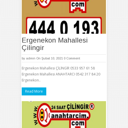
Ergenekon Mahallesi
Çilingir
by
admin
On Şubat 10, 2021
0 Comment
Ergenekon Mahallesi ÇİLİNGİR 0533 957 61 58
Ergenekon Mahallesi ANAHTARCI 0542 317 84 20
Ergenekon..
Read More