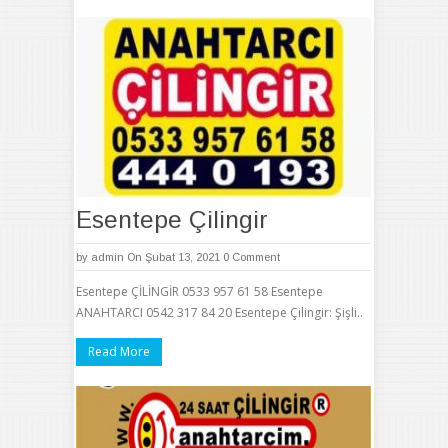
Esentepe Çilingir
by
admin
On Şubat 13, 2021
0 Comment
Esentepe ÇİLİNGİR 0533 957 61 58 Esentepe
ANAHTARCI 0542 317 84 20 Esentepe Çilingir: Şişli..
Read More