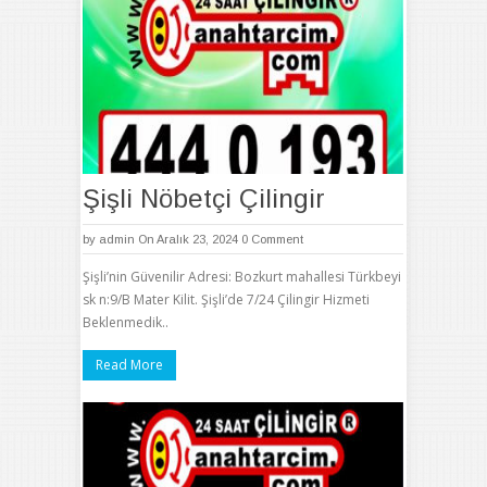
Şişli Nöbetçi Çilingir
by
admin
On Aralık 23, 2024
0 Comment
Şişli’nin Güvenilir Adresi: Bozkurt mahallesi Türkbeyi
sk n:9/B Mater Kilit. Şişli’de 7/24 Çilingir Hizmeti
Beklenmedik..
Read More