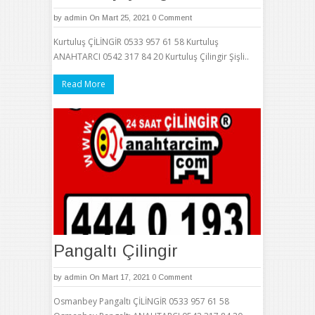
by
admin
On Mart 25, 2021
0 Comment
Kurtuluş ÇİLİNGİR 0533 957 61 58 Kurtuluş
ANAHTARCI 0542 317 84 20 Kurtuluş Çilingir Şişli..
Read More
Pangaltı Çilingir
by
admin
On Mart 17, 2021
0 Comment
Osmanbey Pangaltı ÇİLİNGİR 0533 957 61 58